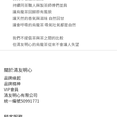
持續同茶職人與製茶師傅們並肩
讓烏龍茶回歸原有風貌
讓天然的香氣與滋味
自然回甘
讓會呼吸的烏龍茶
吸氣吐氣都是自然
我們不提倡茶與茶之間的比較
但清友明心的烏龍茶從來不會讓人失望
關於清友明心
品牌緣起
品牌精神
VIP會員
清友明心有限公司
統一編號50991771
顧客服務