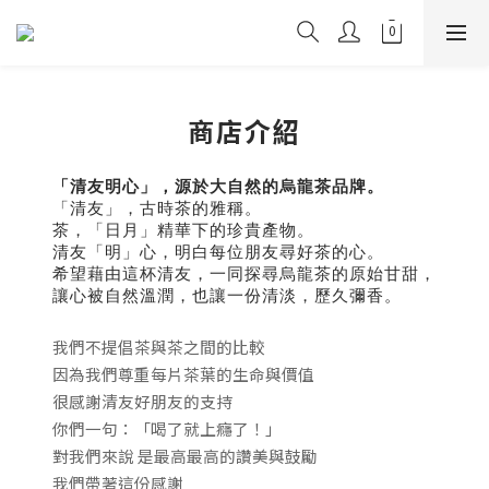
商店介紹
「
清友明心
」
，源於大自然的烏龍茶品牌。
「清友」，古時茶的雅稱。
茶，「日月」精華下的珍貴產物。
清友「明」心，明白每位朋友尋好茶的心。
希望藉由這杯清友，一同探尋烏龍茶的原始甘甜，
讓心被自然溫潤，也讓一份清淡，歷久彌香。
我們不提倡茶與茶之間的比較
因為我們尊重每片茶葉的生命與價值
很感謝清友好朋友的支持
你們一句
：「喝了就上癮了！」
對我們來說
是最高最高的讚美與鼓勵
我們帶著這份感謝