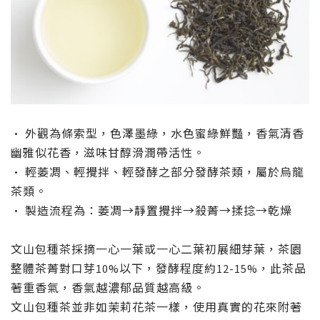
•
外觀為條索型，色澤墨綠，水色蜜綠鮮豔，香氣清香
幽雅似花香，滋味甘醇滑潤帶活性。
•
輕萎凋、輕攪拌、輕發酵之部分發酵茶類，屬於烏龍
茶類。
•
製造流程為：萎凋→靜置攪拌→殺菁→揉捻→乾燥
文山包種茶採摘一心一葉或一心二葉初展細芽葉，茶園
整體茶菁對口芽
以下，發酵程度約
，此茶品
10%
12-15%
著重香氣，香氣越濃郁品質越高級。
文山包種茶並非如茉莉花茶一樣
，使用真實的花來附著