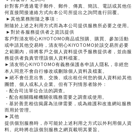
針對客戶透過電子郵件、郵件、傳真、簡訊、電話或其他任
何直接間接連絡方式向本公司所提出之詢問進行回覆。
其他業務附隨之事項：
►
附隨於上述之利用方式而為本公司提供服務所必要之使用。
對於各服務提供者之資訊提供
►
KIYOTOMO
客戶對清友明心
商品或預購、購買、參加活動
KIYOTOMO
或申請其他交易時，清友明心
於該交易所必要
之範圍內，得將客戶之個人資料提供予服務提供者，並由服
務提供者負責管理該個人資料檔案。
KIYOTOMO
清友明心
有義務保護各申請人隱私，非經您
►
本人同意不會自行修改或刪除個人資料及檔案。
絕不會任意出售、交換、或出租任何您的個人資料給其他
►
團體、個人或私人企業。但有下列情形者除外：
-
配合司法單位合法的調查。
-
配合相關職權機關依職務需要之調查或使用。
-
基於善意相信揭露為法律需要，或為維護和改進網站服務
而用於管理。
其他
►
提供個別服務時，亦可能於上述利用之方式以外利用個人資
料。此時將在該個別服務之網頁載明其要旨。