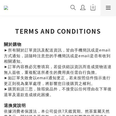
TERMS AND CONDITIONS
關於購物
email
所有關於訂單資訊及配送資訊
，
皆由手機簡訊或是
►
email
方式通知，請隨時注意您的手機簡訊或是
是否有收到
相關通知。
訂單內容務必完整填寫，若提供錯誤資訊而造成貨物送達
►
無人簽收
，
重複配送所產生的費用責任需自行負擔。
email
如訂單失敗會以
通知更正，若未按照信件指示進行
►
更正則視為棄單處理，將影響您日後購買之權利。
購買前請三思，除瑕疵品外
，
不接受以任何理由在下單後
►
退單及退款造成彼此困擾。
退換貨說明
7
依據消費者保護法，本公司提供
天鑑賞期。然茶葉屬天然