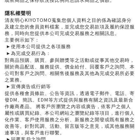
或依商品之保存狀況按比例向您請求商品之價額。
隱私權聲明
KIYOTOMO
清友明心
蒐集您個人資料之目的係為確認身分
及建立您的會員資料檔案，並完成您交易款項及履約保證服
務，同時向您提供本公司完成交易服務之相關訊息。
主要例示如下：
使用本公司提供之各項服務
►
為完成交易行為：
►
對商品預購、購買、參與贈獎等之活動或從事其他交易時，
關於商品配送、服務提供、價金給付、回覆客戶之詢問、本
公司對客戶之詢問、相關售後服務及其他為完成交易所必要
之業務。
宣傳廣告或行銷等
►
提供各種會員條款、公告等資訊，透過電子郵件、電話、寄
DM
EDM
發
、簡訊、
等方式提供與服務有關之資訊及最新合
作廠商產品。
將客戶所瀏覽之內容或廣告，依客戶之個人
屬性或購買紀錄、本公司網站之瀏覽紀錄等項目，進行個人
化作業、客戶使用服務之分析、新服務之開發或既有服務之
改善等。針對民調、活動、留言版等之意見，或其他服務關
連事項，與客戶進行聯繫。
回覆客戶之詢問
►