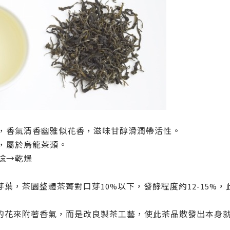
，香氣清香幽雅似花香，滋味甘醇滑潤帶活性。
，屬於烏龍茶類。
捻→乾燥
芽葉，茶園整體茶菁對口芽
以下，發酵程度約
，
10%
12-15%
的花來附著香氣，而是改良製茶工藝，使此茶品散發出本身