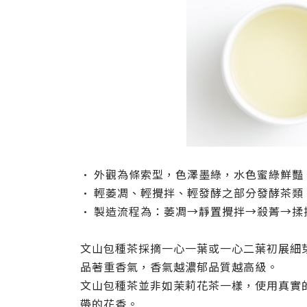
•
外觀為條索型，色澤墨綠，水色蜜綠鮮豔
•
輕萎凋、輕攪拌、輕發酵之部分發酵茶類
•
製造流程為：萎凋→靜置攪拌→殺菁→揉
文山包種茶採摘一心一葉或一心二葉初展細
品著重香氣，香氣越濃郁品質越高級。
文山包種茶並非如茉莉花茶一樣
，使用真實
帶的花香。