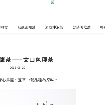
葉禮盒
烏龍茶知識
清友沖泡茶
部落客推薦
聯
龍茶——文山包種茶
2019-05-20
青心烏龍、臺茶
號品種為原料。
12