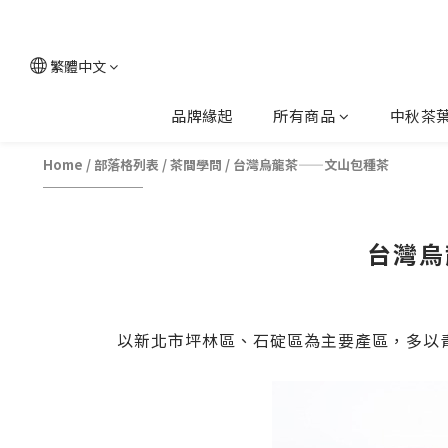
繁體中文
品牌緣起
所有商品
中秋茶
Home
/
部落格列表
/
茶間學問
/
台灣烏龍茶——文山包種茶
台灣烏
以新北市坪林區、石碇區為主要產區，多以