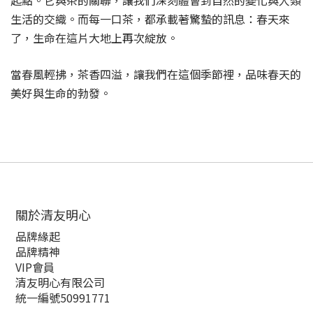
起點。它與茶的關聯，讓我們深刻體會到自然的變化與人類
生活的交織。而每一口茶，都承載著驚蟄的訊息：春天來
了，生命在這片大地上再次綻放。
當春風輕拂，茶香四溢，讓我們在這個季節裡，品味春天的
美好與生命的勃發。
關於清友明心
品牌緣起
品牌精神
VIP會員
清友明心有限公司
統一編號50991771