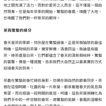
地之間充滿了活力。而對於愛茶之人而言，這不僅是一個自
然現象，也是每年茶季的開始。驚蟄的春風，喚醒了大地，
也喚醒了我們對一杯新茶的期待。
茶與驚蟄的緣分
春天是茶的季節，特別是在驚蟄過後，正是茶樹抽芽的最佳
時機。這時候的茶葉，嫩芽鮮嫩、清香四溢，無論是烏龍
茶、綠茶還是白茶，它們都蘊含了春天的清新與純粹。驚蟄
的雷聲，像是一種提醒，告訴我們大自然正以最真實的方式
迎接春天的到來。
茶農在驚蟄前後忙碌的身影，仿佛在與自然的節奏同步。茶
樹在這個時期，吐露的每一片新葉，都承載著春天的氣息與
希望。而在經過一段時間的栽培、呵護，這些茶葉將轉化為
我們手中的一杯甘醇的春茶，將驚蟄的氣韻、春風的溫暖和
大自然的生機，融入每一口茶湯中。