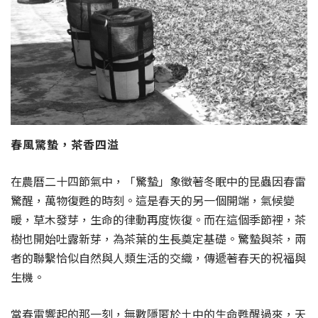
春風驚蟄，茶香四溢
在農曆二十四節氣中，「驚蟄」象徵著冬眠中的昆蟲因春雷
驚醒，萬物復甦的時刻。這是春天的另一個開端，氣候變
暖，草木發芽，生命的律動再度恢復。而在這個季節裡，茶
樹也開始吐露新芽，為茶葉的生長奠定基礎。驚蟄與茶，兩
者的聯繫恰似自然與人類生活的交織，傳遞著春天的祝福與
生機。
當春雷響起的那一刻，無數隱匿於土中的生命甦醒過來，天