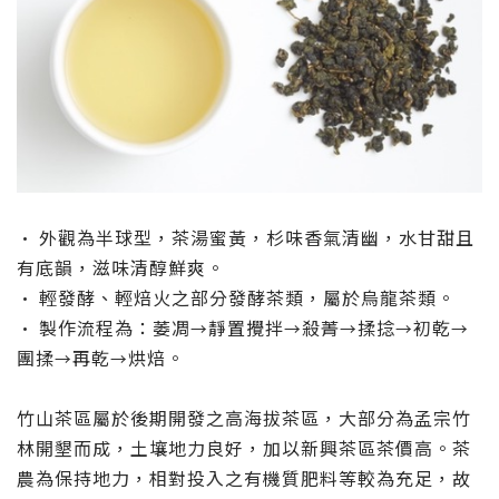
外觀為半球型，茶湯蜜黃，杉味香氣清幽，水甘甜且
•
有底韻，滋味清醇鮮爽。
輕發酵、輕焙火之部分發酵茶類，屬於烏龍茶類。
•
製作流程為：萎凋
靜置攪拌
殺菁
揉捻
初乾
•
→
→
→
→
→
團揉
再乾
烘焙
。
→
→
竹山茶區屬於後期開發之高海拔茶區，大部分為孟宗竹
林開墾而成，土壤地力良好，加以新興茶區茶價高。茶
農為保持地力，相對投入之有機質肥料等較為充足，故