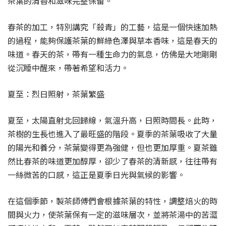
茶葉的清香和滋味完整保留。
春茶的加工，特別講究「殺青」的工藝，這是一個快速加熱
的過程，能夠保護茶葉的鮮綠色澤與草本香味，這是春天的
味道。春天的茶，帶有一種生命力的氣息，仿佛是大地剛剛
從沉睡中醒來，帶著希望和活力。
夏至：烈日照射，茶葉繁盛
夏至，太陽直射北回歸線，氣溫升高，日照時間長。此時，
茶樹的生長也進入了最旺盛的階段。夏季的茶葉吸收了大量
的陽光和養分，茶葉變得更為強健，但也更加厚重。夏茶雖
然比春茶的味道更加醇厚，卻少了春茶的清新感，往往帶有
一絲微苦的口感，這正是夏季日光與氣候的影響。
在這個季節，製茶師傅們會根據茶葉的特性，調整焙火的時
間與火力，使茶葉保有一定的滋味層次，並將茶湯中的苦澀