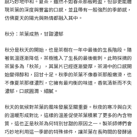
感巧妙地中和。夏茶，雖然不如春茶那般輕盈，但卻更能體
現茶葉的深度與豐富的口感，並且帶有一股強烈的季節感，
仿佛夏天的陽光與熱情都融入其中。
秋分：茶葉成熟，甘甜濃郁
秋分是秋天的開始，也是茶樹在一年中最後的生長階段。隨
著氣溫逐漸降低，茶樹進入了生長的最後衝刺。此時採摘的
茶葉多為「秋茶」，其葉片已經逐漸變厚，茶湯中的口感開
始變得醇和，回甘十足。秋季的茶葉不像春茶那般嫩滑，也
不像夏茶那樣濃烈，它擁有最均衡的味道，香氣清新而不失
濃郁，口感圓潤、細膩。
秋天的氣候對茶葉的風味發展至關重要。秋夜的寒冷與白天
的溫暖形成對比，這樣的溫差促使茶葉積累了更多的內含物
質，這也正是秋茶為何特別甘甜的原因之一。製茶師傅們會
巧妙地利用這一季節的特殊條件，讓茶葉在長時間的發酵過